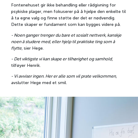
Fontenehuset gir ikke behandling eller rådgivning for
psykiske plager, men fokuserer på å hjelpe den enkelte til
å ta egne valg og finne støtte der det er nødvendig.
Dette skaper er fundament som kan bygges videre på.
- Noen ganger trenger du bare et sosialt nettverk, kanskje
noen å studere med, eller hjelp til praktiske ting som å
flytte
, sier Hege.
- Det viktigste vi kan skape er tilhørighet og samhold
,
Om Vi Heier
tilføyer Henrik.
Tips oss
- Vi avviser ingen. Her er alle som vil prate velkommen,
Artikler
Cookies og personvern
avslutter Hege med et smil.
Veien til VM