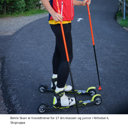
Bente Skari er hovedtrener for 17 års klassen og junior i Nittedal IL
Skigruppa.