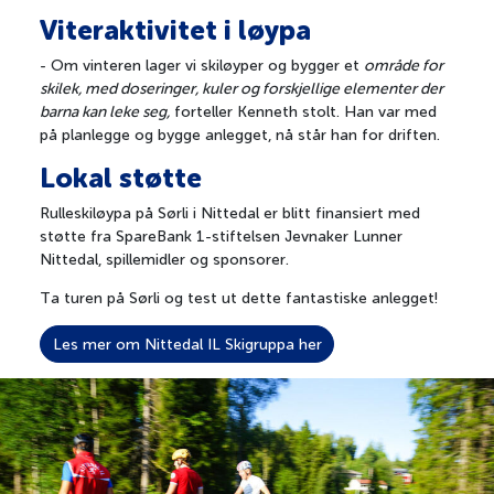
Viteraktivitet i løypa
- Om vinteren lager vi skiløyper og bygger et
område for
100 historier
skilek, med doseringer, kuler og forskjellige elementer der
Sport og idrett
barna kan leke seg,
forteller Kenneth stolt. Han var med
Fellesprosjekt
på planlegge og bygge anlegget, nå står han for driften.
Talentstipend
Lokal støtte
Lag og foreninger
Rulleskiløypa på Sørli i Nittedal er blitt finansiert med
støtte fra SpareBank 1-stiftelsen Jevnaker Lunner
Nittedal, spillemidler og sponsorer.
Ta turen på Sørli og test ut dette fantastiske anlegget!
Les mer om Nittedal IL Skigruppa her
Om Vi Heier