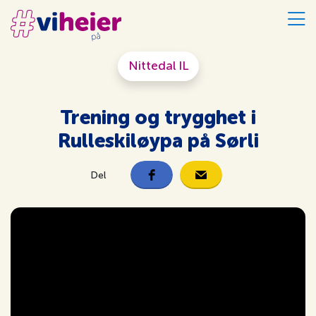
Nittedal IL
Trening og trygghet i
Rulleskiløypa på Sørli
Del