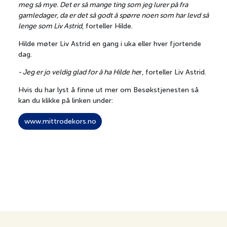
Fellesprosjekt
meg så mye. Det er så mange ting som jeg lurer på fra
Talentstipend
gamledager, da er det så godt å spørre noen som har levd så
lenge som Liv Astrid
, forteller Hilde.
Lag og foreninger
Hilde møter Liv Astrid en gang i uka eller hver fjortende
dag.
- Jeg er jo veldig glad for å ha Hilde he
r, forteller Liv Astrid.
Hvis du har lyst å finne ut mer om Besøkstjenesten så
kan du klikke på linken under:
www.mittrodekors.no
Om Vi Heier
Tips oss
Artikler
Cookies og personvern
Veien til VM