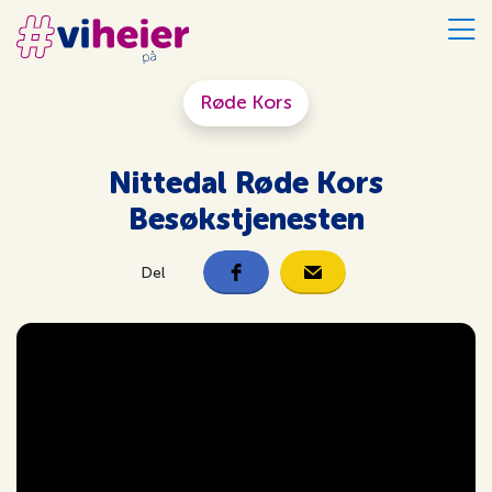
Røde Kors
Nittedal Røde Kors
Besøkstjenesten
Del