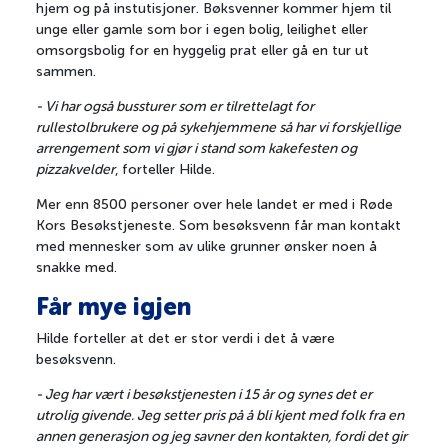
hjem og på instutisjoner. Bøksvenner kommer hjem til
unge eller gamle som bor i egen bolig, leilighet eller
omsorgsbolig for en hyggelig prat eller gå en tur ut
sammen.
- Vi har også bussturer som er tilrettelagt for
rullestolbrukere og på sykehjemmene så har vi forskjellige
arrengement som vi gjør i stand som kakefesten og
pizzakvelder
, forteller Hilde.
Mer enn 8500 personer over hele landet er med i Røde
Kors Besøkstjeneste. Som besøksvenn får man kontakt
med mennesker som av ulike grunner ønsker noen å
snakke med.
Får mye igjen
Hilde forteller at det er stor verdi i det å være
besøksvenn.
100 historier
- Jeg har vært i besøkstjenesten i 15 år og synes det er
utrolig givende. Jeg setter pris på å bli kjent med folk fra en
Sport og idrett
annen generasjon og jeg savner den kontakten, fordi det gir