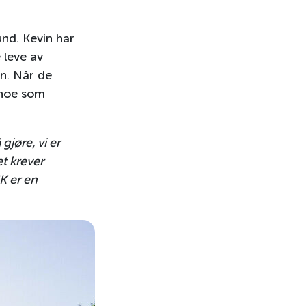
nd. Kevin har
 leve av
en. Når de
 noe som
gjøre, vi er
et krever
K er en