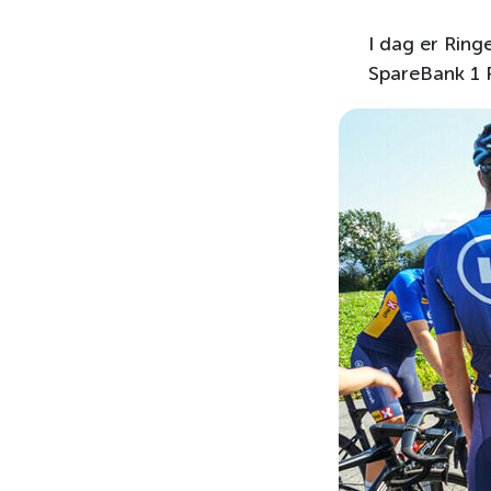
I dag er Ringe
SpareBank 1 
100 hi
Sport og idrett
Om Vi Hei