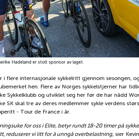
erike Hadeland er stolt sponsor av laget.
r i flere internasjonale sykkelritt gjennom sesongen, o
 ubemerket hen. Flere av Norges sykkelstjerner har tidl
ike Sykkelklubb og utviklet seg her før de har nådd Wor
ike SK skal tre av deres medlemmer sykle verdens stør
peritt - Tour de France i år.
eningsuke for oss i Elite, betyr rundt 18-20 timer på sykk
t, reduserer vi litt for å unngå overbelastning
, sier Kevi