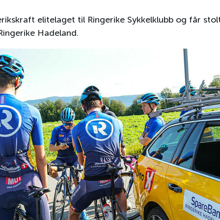
Fellesprosj
rikskraft elitelaget til Ringerike Sykkelklubb og får stol
Ringerike Hadeland.
Talentstipend
storier
V
Cookies og personvern
Artikler
Tips oss
er