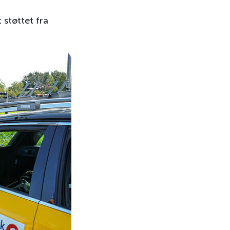
Lag og foreninger
ekt
t støttet fra
eien til VM