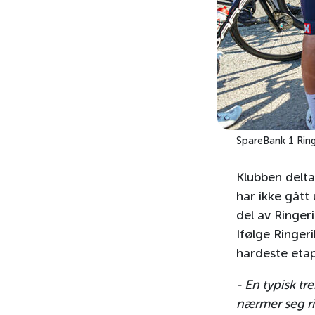
SpareBank 1 Ring
Klubben delta
har ikke gått
del av Ringer
Ifølge Ringer
hardeste etap
- En typisk tr
nærmer seg rit