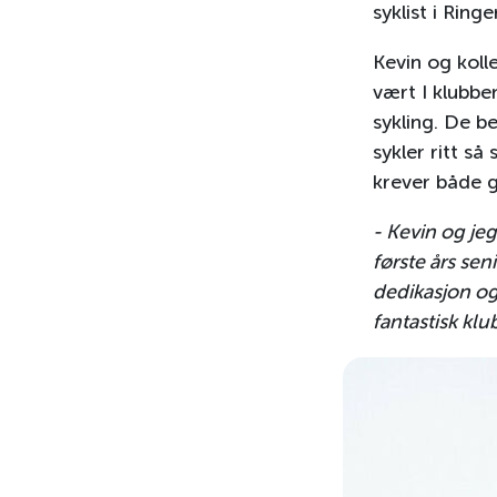
syklist i Ring
Kevin og koll
vært I klubbe
sykling. De be
sykler ritt s
krever både 
- Kevin og jeg
første års seni
dedikasjon og 
fantastisk kl