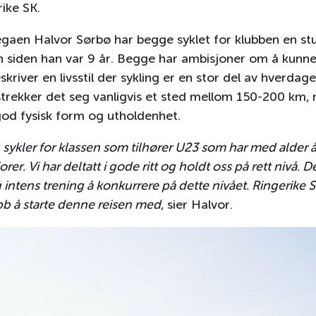
erike SK.
egaen Halvor Sørbø har begge syklet for klubben en stu
n siden han var 9 år. Begge har ambisjoner om å kunne
skriver en livsstil der sykling er en stor del av hverdag
å strekker det seg vanligvis et sted mellom 150-200 km,
god fysisk form og utholdenhet.
 sykler for klassen som tilhører U23 som har med alder å 
orer. Vi har deltatt i gode ritt og holdt oss på rett nivå. D
intens trening å konkurrere på dette nivået. Ringerike S
ubb å starte denne reisen med
, sier Halvor.