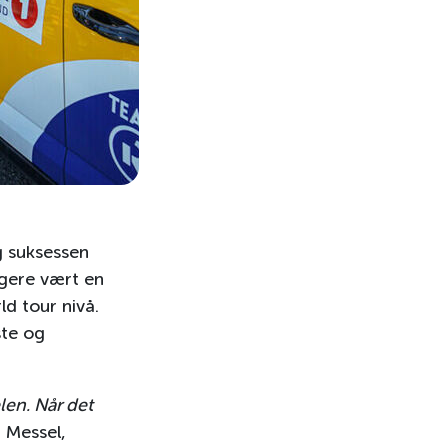
g suksessen
igere vært en
ld tour nivå.
ste og
elen. Når det
n Messel,