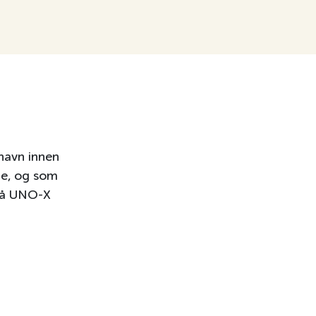
 navn innen
ge, og som
 på UNO-X