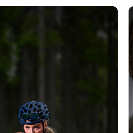
Fellesprosj
Talentstipend
storier
V
Cookies og personvern
Artikler
Tips oss
er