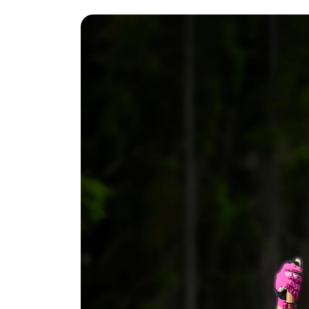
100 hi
Sport og idrett
Om Vi Hei