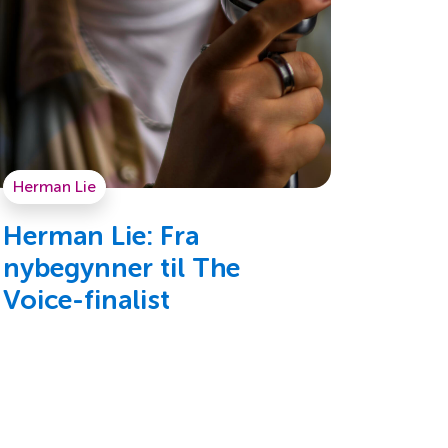
Herman Lie
Herman Lie: Fra
nybegynner til The
Voice-finalist