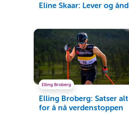
Eline Skaar: Lever og å
Elling Broberg
Elling Broberg: Satser alt
for å nå verdenstoppen