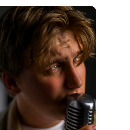
Lag og foreninger
ekt
eien til VM