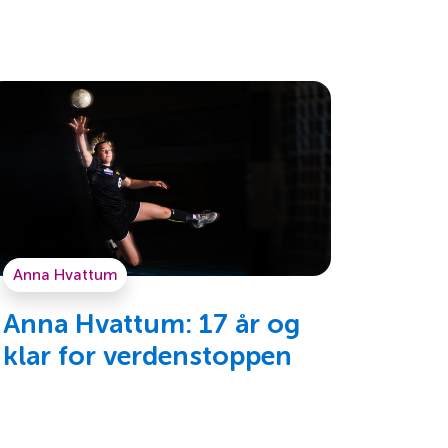
Anna Hvattum
Anna Hvattum: 17 år og
klar for verdenstoppen