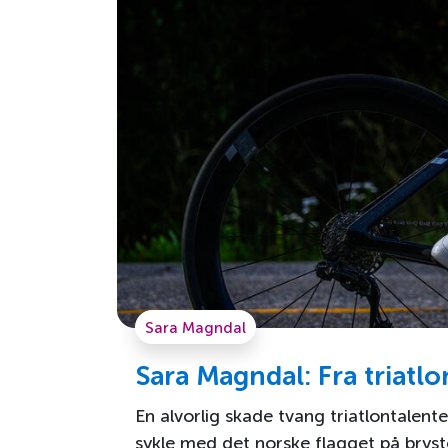
Sara Magndal
Sara Magndal: Fra triatlon
En alvorlig skade tvang triatlontalen
sykle med det norske flagget på bryst